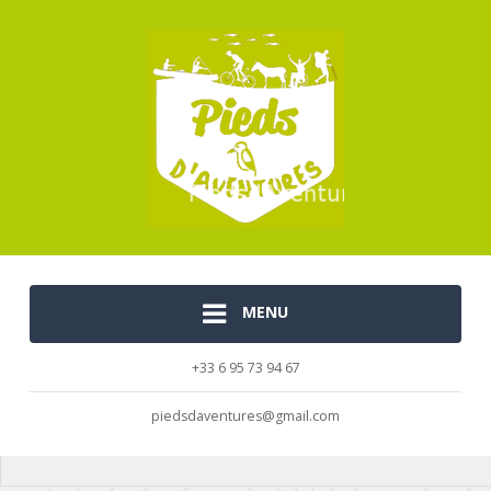
MENU
+33 6 95 73 94 67
piedsdaventures@gmail.com