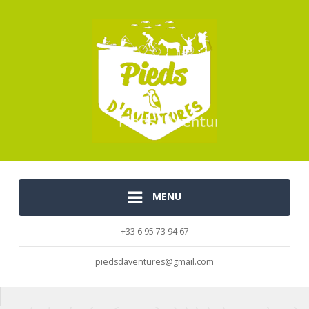
MENU
+33 6 95 73 94 67
piedsdaventures@gmail.com