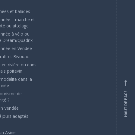
ées et balades
nnée – marche et
até ou attelage
nnée à vélo ou
e Dream/Quadrix
nnée en Vendée
raft et Bivouac
 en rivière ou dans
ais poitevin
rmodalité dans la
nnée
HAUT DE PAGE
tourisme de
ité ?
en Vendée
éjours adaptés
on Asine