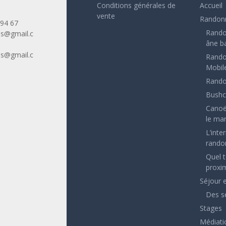
Conditions générales de
Accueil
vente
Randonn
 94 67
Rando
es@gmail.c
âne b
es@gmail.c
Rando
Mobil
Rando
Bushc
Canoë
le mar
L’inte
rando
Quel 
proxim
Séjour 
Des s
Stages
Médiati