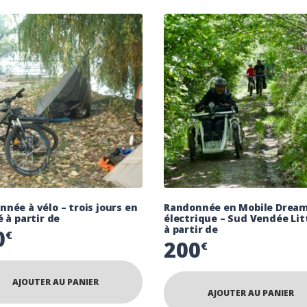
née à vélo – trois jours en
Randonnée en Mobile Drea
é à partir de
électrique – Sud Vendée Lit
à partir de
0
€
200
€
AJOUTER AU PANIER
AJOUTER AU PANIER