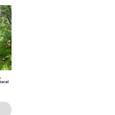
m
toral