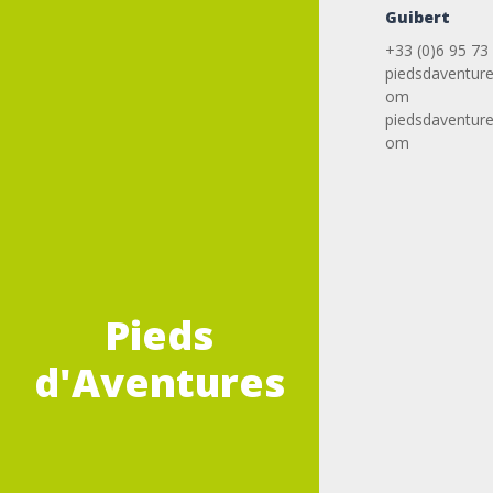
Guibert
+33 (0)6 95 73
piedsdaventur
om
piedsdaventur
om
Pieds
d'Aventures