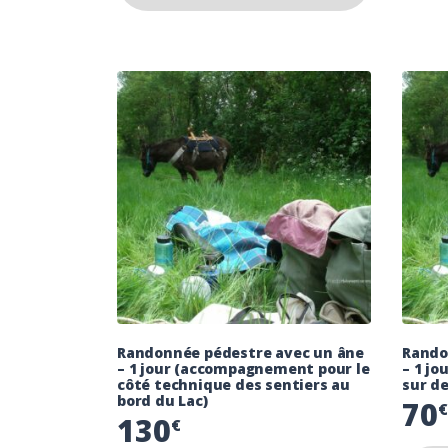
Randonnée pédestre avec un âne
Rando
– 1 jour (accompagnement pour le
– 1 j
côté technique des sentiers au
sur de
bord du Lac)
70
130
€