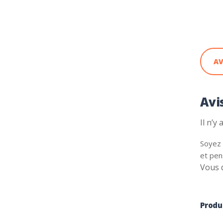
AV
Avi
Il n’y
Soyez 
et pen
Vous 
Produi