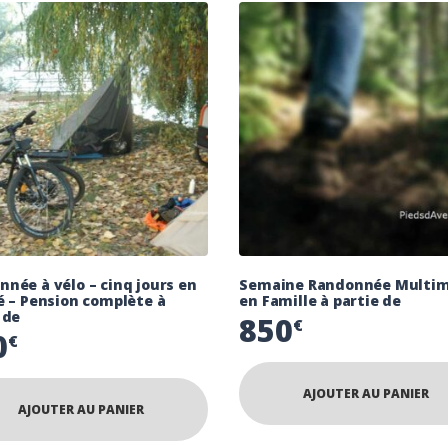
née à vélo – cinq jours en
Semaine Randonnée Multi
é – Pension complète à
en Famille à partie de
 de
850
€
0
€
AJOUTER AU PANIER
AJOUTER AU PANIER