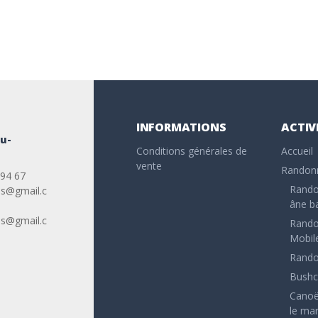
INFORMATIONS
ACTIV
u-
Conditions générales de
Accueil
vente
Randonn
 94 67
Rando
es@gmail.c
âne b
es@gmail.c
Rando
Mobil
Rando
Bushc
Canoë
le mar