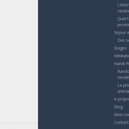
L’inte
rando
Quel 
proxim
Séjour 
Des s
Stages
Médiati
Handi P
Rando
Vend
La ph
animal
A propo
Blog
Mon co
Contact