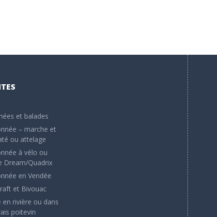
ITES
ées et balades
nnée – marche et
até ou attelage
nnée à vélo ou
e Dream/Quadrix
nnée en Vendée
raft et Bivouac
 en rivière ou dans
ais poitevin