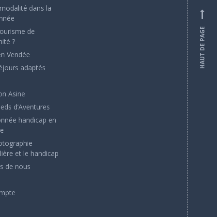
rmodalité dans la
nnée
HAUT DE PAGE
tourisme de
ité ?
en Vendée
éjours adaptés
on Asine
ieds d’Aventures
nnée handicap en
ée
otographie
ière et le handicap
s de nous
mpte