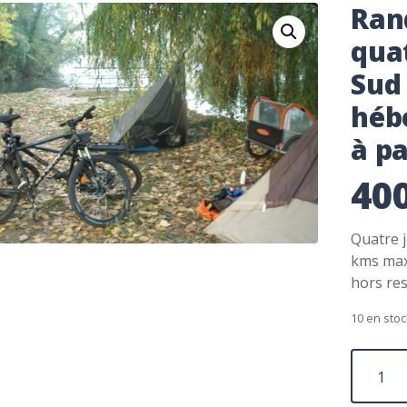
Ran
quat
Sud
héb
à pa
40
Quatre j
kms max
hors res
10 en stoc
quantité
de
Randonn