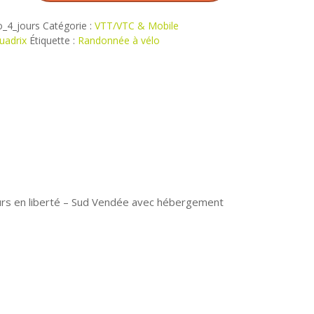
o_4_jours
Catégorie :
VTT/VTC & Mobile
adrix
Étiquette :
Randonnée à vélo
ment
jours en liberté – Sud Vendée avec hébergement