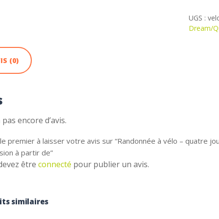
à
vélo
UGS :
vel
-
Dream/Qu
quatre
jours
en
IS (0)
liberté
-
Sud
s
Vendée
avec
héberge
 a pas encore d’avis.
et
pension
le premier à laisser votre avis sur “Randonnée à vélo – quatre 
à
sion à partir de”
partir
devez être
connecté
pour publier un avis.
de
ts similaires