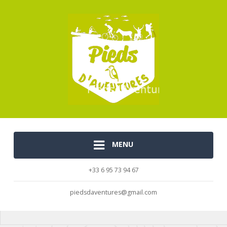
MENU
+33 6 95 73 94 67
piedsdaventures@gmail.com