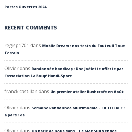
Portes Ouvertes 2024
RECENT COMMENTS
regisp1701
dans
Mobile Dream : nos tests du Fauteuil Tout
Terrain
Olivier
dans
Randonnée handicap : Une Joëlette offerte par
l’association La Boup’ Handi-Sport
franck.castillan
dans
Un premier atelier Bushcraft en Août
Olivier
dans
Semaine Randonnée Multimodale – LA TOTALE !
à partir de
Olivier
dans
On parle de nous dans… Le Mag Sud Vendée