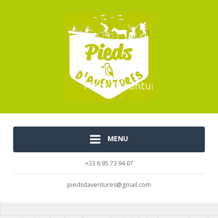
MENU
+33 6 95 73 94 67
piedsdaventures@gmail.com