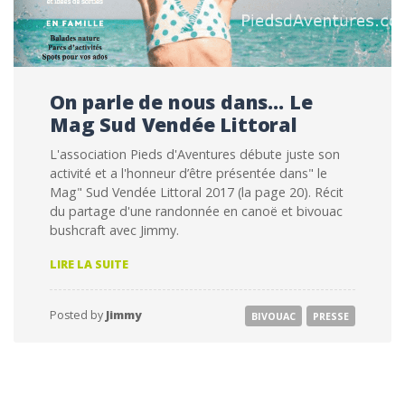
On parle de nous dans… Le
Mag Sud Vendée Littoral
L'association Pieds d'Aventures débute juste son
activité et a l'honneur d’être présentée dans" le
Mag" Sud Vendée Littoral 2017 (la page 20). Récit
du partage d'une randonnée en canoë et bivouac
bushcraft avec Jimmy.
ON
LIRE LA SUITE
PARLE
DE
NOUS
Posted by
Jimmy
BIVOUAC
PRESSE
DANS…
LE
MAG
SUD
VENDÉE