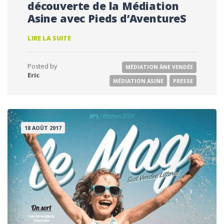
découverte de la Médiation
Asine avec Pieds d’AventureS
TV
LIRE LA SUITE
VENDÉE
_
UN
Posted by
MÉDIATION ÂNE VENDÉE
JT
Eric
AUTOUR
MÉDIATION ASINE
PRESSE
DE
LA
DÉCOUVERTE
DE
LA
18 AOÛT 2017
MÉDIATION
ASINE
AVEC
PIEDS
D’AVENTURES