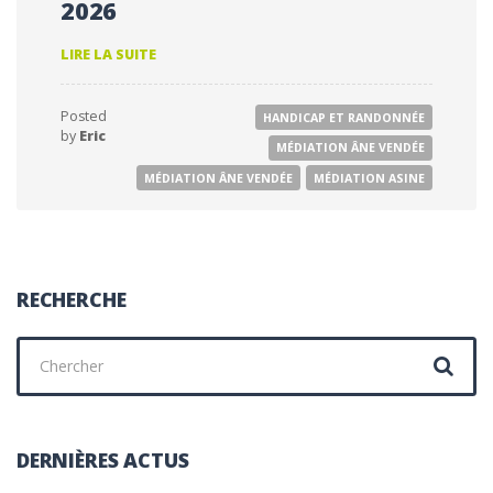
2026
RENCONTRE
LIRE LA SUITE
AVEC
LES
RÉSIDENTS
Posted
HANDICAP ET RANDONNÉE
DE
by
Eric
L’EHPAD
MÉDIATION ÂNE VENDÉE
BEAUSÉJOUR
MÉDIATION ÂNE VENDÉE
MÉDIATION ASINE
DE
CHAMP
SAINT
PÈRE
LE
7
RECHERCHE
JUIN
2026
Chercher
:
DERNIÈRES ACTUS