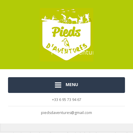
MENU
+33 6 95 73 94 67
piedsdaventures@gmail.com