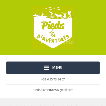
MENU
+33 6 95 73 94 67
piedsdaventures@gmail.com