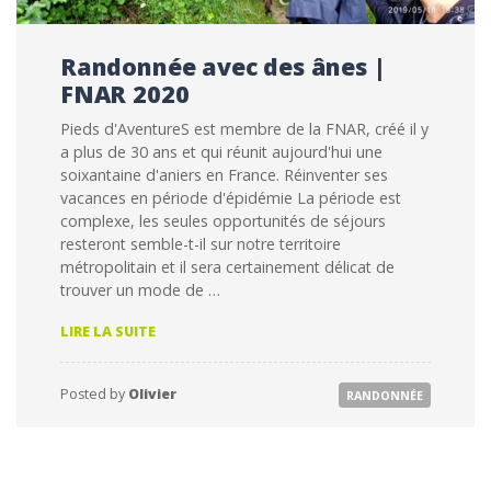
Randonnée avec des ânes |
FNAR 2020
Pieds d'AventureS est membre de la FNAR, créé il y
a plus de 30 ans et qui réunit aujourd'hui une
soixantaine d'aniers en France. Réinventer ses
vacances en période d'épidémie La période est
complexe, les seules opportunités de séjours
resteront semble-t-il sur notre territoire
métropolitain et il sera certainement délicat de
trouver un mode de …
RANDONNÉE
LIRE LA SUITE
AVEC
DES
ÂNES
Posted by
Olivier
RANDONNÉE
|
FNAR
2020