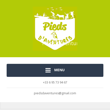
MENU
+33 6 95 73 94 67
piedsdaventures@gmail.com