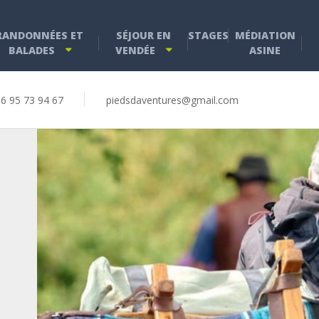
RANDONNÉES ET
SÉJOUR EN
STAGES
MÉDIATION
BALADES
VENDÉE
ASINE
6 95 73 94 67
piedsdaventures@gmail.com